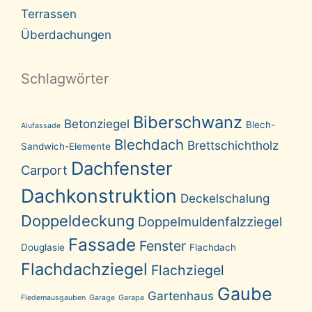
Terrassen
Überdachungen
Schlagwörter
Biberschwanz
Betonziegel
Blech-
Alufassade
Blechdach
Brettschichtholz
Sandwich-Elemente
Dachfenster
Carport
Dachkonstruktion
Deckelschalung
Doppeldeckung
Doppelmuldenfalzziegel
Fassade
Fenster
Douglasie
Flachdach
Flachdachziegel
Flachziegel
Gaube
Gartenhaus
Fledemausgauben
Garage
Garapa