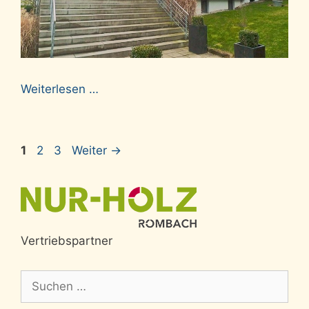
Weiterlesen …
Seite
Seite
Seite
1
2
3
Weiter
→
Vertriebspartner
Suche
nach: