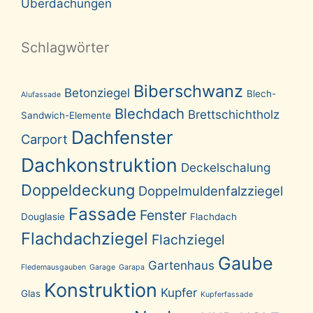
Überdachungen
Schlagwörter
Biberschwanz
Betonziegel
Blech-
Alufassade
Blechdach
Brettschichtholz
Sandwich-Elemente
Dachfenster
Carport
Dachkonstruktion
Deckelschalung
Doppeldeckung
Doppelmuldenfalzziegel
Fassade
Fenster
Douglasie
Flachdach
Flachdachziegel
Flachziegel
Gaube
Gartenhaus
Fledemausgauben
Garage
Garapa
Konstruktion
Kupfer
Glas
Kupferfassade