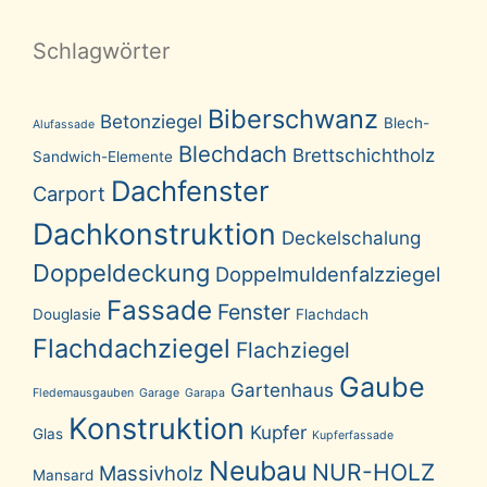
Schlagwörter
Biberschwanz
Betonziegel
Blech-
Alufassade
Blechdach
Brettschichtholz
Sandwich-Elemente
Dachfenster
Carport
Dachkonstruktion
Deckelschalung
Doppeldeckung
Doppelmuldenfalzziegel
Fassade
Fenster
Douglasie
Flachdach
Flachdachziegel
Flachziegel
Gaube
Gartenhaus
Fledemausgauben
Garage
Garapa
Konstruktion
Kupfer
Glas
Kupferfassade
Neubau
NUR-HOLZ
Massivholz
Mansard