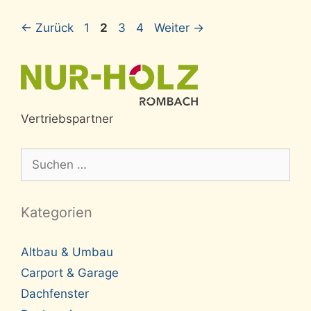
Seite
Seite
Seite
Seite
←
Zurück
1
2
3
4
Weiter
→
Vertriebspartner
Suche
nach:
Kategorien
Altbau & Umbau
Carport & Garage
Dachfenster