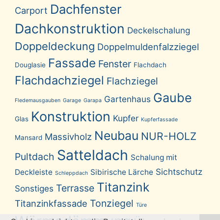
Dachfenster
Carport
Dachkonstruktion
Deckelschalung
Doppeldeckung
Doppelmuldenfalzziegel
Fassade
Fenster
Douglasie
Flachdach
Flachdachziegel
Flachziegel
Gaube
Gartenhaus
Fledemausgauben
Garage
Garapa
Konstruktion
Kupfer
Glas
Kupferfassade
Neubau
NUR-HOLZ
Massivholz
Mansard
Satteldach
Pultdach
Schalung mit
Sichtschutz
Deckleiste
Sibirische Lärche
Schleppdach
Titanzink
Terrasse
Sonstiges
Tonziegel
Titanzinkfassade
Türe