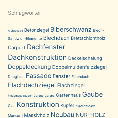
Schlagwörter
Biberschwanz
Betonziegel
Blech-
Alufassade
Blechdach
Brettschichtholz
Sandwich-Elemente
Dachfenster
Carport
Dachkonstruktion
Deckelschalung
Doppeldeckung
Doppelmuldenfalzziegel
Fassade
Fenster
Douglasie
Flachdach
Flachdachziegel
Flachziegel
Gaube
Gartenhaus
Fledemausgauben
Garage
Garapa
Konstruktion
Kupfer
Glas
Kupferfassade
Neubau
NUR-HOLZ
Massivholz
Mansard