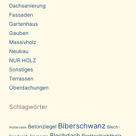
Dachsanierung
Fassaden
Gartenhaus
Gauben
Massivholz
Neubau
NUR HOLZ
Sonstiges
Terrassen
Überdachungen
Schlagwörter
Biberschwanz
Betonziegel
Blech-
Alufassade
Blechdach
Brettschichtholz