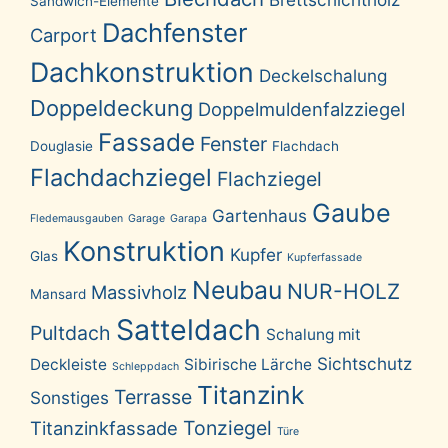
Sandwich-Elemente
Dachfenster
Carport
Dachkonstruktion
Deckelschalung
Doppeldeckung
Doppelmuldenfalzziegel
Fassade
Fenster
Douglasie
Flachdach
Flachdachziegel
Flachziegel
Gaube
Gartenhaus
Fledemausgauben
Garage
Garapa
Konstruktion
Kupfer
Glas
Kupferfassade
Neubau
NUR-HOLZ
Massivholz
Mansard
Satteldach
Pultdach
Schalung mit
Sichtschutz
Deckleiste
Sibirische Lärche
Schleppdach
Titanzink
Terrasse
Sonstiges
Tonziegel
Titanzinkfassade
Türe